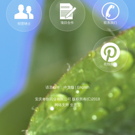
项目合作
联系我们
招贤纳士
在线留言
语言版本：
中文版
|
English
安庆奇创药业有限公司 版权所有(C)2018
网络支持 生意宝