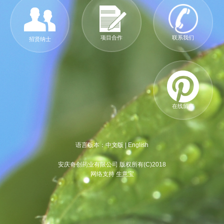
项目合作
联系我们
招贤纳士
在线留言
语言版本：
中文版
|
English
安庆奇创药业有限公司 版权所有(C)2018
网络支持 生意宝