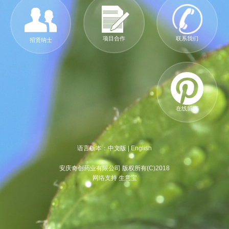
项目合作
联系我们
招贤纳士
在线留言
语言版本：
中文版
|
English
安庆奇创药业有限公司 版权所有(C)2018
网络支持 生意宝