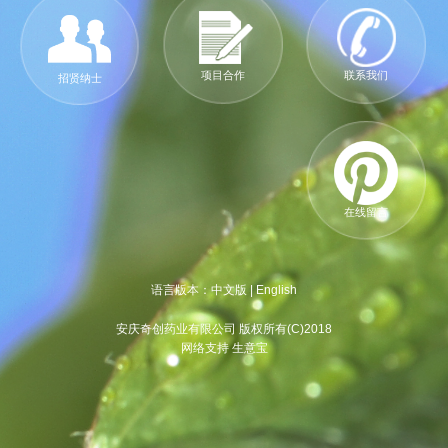
项目合作
联系我们
招贤纳士
在线留言
语言版本：
中文版
|
English
安庆奇创药业有限公司 版权所有(C)2018
网络支持 生意宝