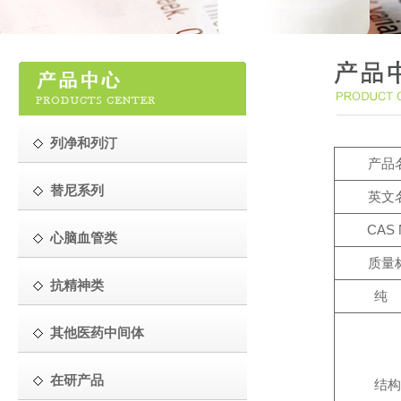
列净和列汀
产品
替尼系列
英文
CAS 
心脑血管类
质量
抗精神类
纯 
其他医药中间体
在研产品
结构