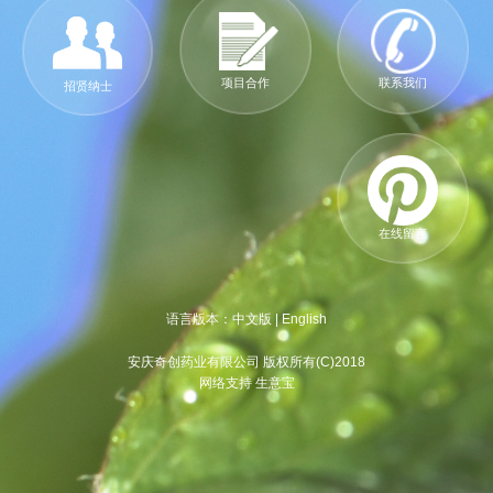
项目合作
联系我们
招贤纳士
在线留言
语言版本：
中文版
|
English
安庆奇创药业有限公司 版权所有(C)2018
网络支持 生意宝