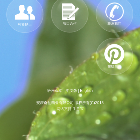
项目合作
联系我们
招贤纳士
在线留言
语言版本：
中文版
|
English
安庆奇创药业有限公司 版权所有(C)2018
网络支持 生意宝