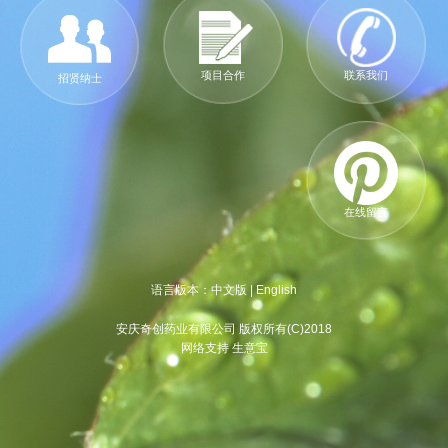
项目合作
联系我们
招贤纳士
在线留言
语言版本：
中文版
|
English
安庆奇创药业有限公司 版权所有(C)2018
网络支持 生意宝