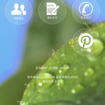
项目合作
联系我们
招贤纳士
在线留言
语言版本：
中文版
|
English
安庆奇创药业有限公司 版权所有(C)2018
网络支持 生意宝