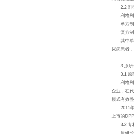
2.2 剂
利格列汀
单方制剂：
复方制剂：利
其中单方制
尿病患者，
3 原研
3.1 原
利格列汀由德
企业，在代
模式有效整
2011年
上市的DP
3.2 专
原研公司为