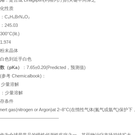
化性质
：C₆H₅BrN₄O₂
：245.03
00°C(lit.)
1.974
粉末晶体
白色到近乎白色
数（pKa）
：7.65±0.20(Predicted，预测值)
(参考 Chemicalbook)：
少量溶解
：少量溶解
存条件
ert gas(nitrogen or Argon)at 2–8°C(在惰性气体(氮气或氩气)保护下
————————————
全球最常见的慢性代谢性疾病之一，其药物治疗市场持续扩大。在众多