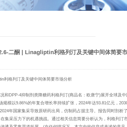
呤-2.6-二酮 | Linagliptin利格列汀及关键中间体简要
inagliptin利格列汀及关键中间体简要市场分析
基本信息情况和DPP-4抑制剂类降糖药利格列汀(商品名：欧唐宁)展开全球及
模以9.86%的年复合增长率持续扩张，2024年达93.81亿元，203
但2024年国家集采导致原研药出局，仿制药占据主导。报告同时剖析
企在集采压力下的机遇挑战。通过相关信息简要分析认为，利格列汀
渗透及零售渠道拓展。(在任何情况下，本文中的信息或表述的意见