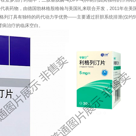
的代表药物，由德国勃林格殷格翰与美国礼来联合开发，2011年在美
，利格列汀具有独特的药代动力学优势——主要通过肝胆系统排泄(仅约5
肾病治疗的临床空白。