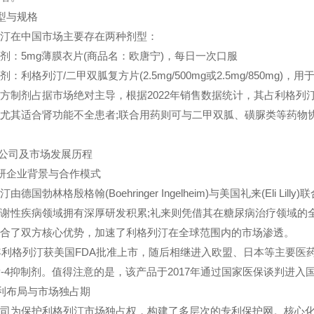
型与规格
在中国市场主要存在两种剂型：
5mg薄膜衣片(商品名：欧唐宁)，每日一次口服
格列汀/二甲双胍复方片(2.5mg/500mg或2.5mg/850mg)
剂占据市场绝对主导，根据2022年销售数据统计，其占利格列汀
尤其适合肾功能不全患者;联合用药则可与二甲双胍、磺脲类等药物
公司及市场发展历程
研企业背景与合作模式
国勃林格殷格翰(Boehringer Ingelheim)与美国礼来(Eli
谢性疾病领域拥有深厚研发积累;礼来则凭借其在糖尿病治疗领域的全
合了双方核心优势，加速了利格列汀在全球范围内的市场渗透。
利格列汀获美国FDA批准上市，随后相继进入欧盟、日本等主要医药市
P-4抑制剂。值得注意的是，该产品于2017年通过国家医保谈判进
利布局与市场独占期
保护利格列汀市场独占权，构建了多层次的专利保护网。核心化合物专利(