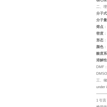
二、理
分子式
分子量
熔点
：3
密度
：
形态
：
颜色
：
酸度系
溶解性
DMF：
DMSO
三、储
under in
————
1 引言
糖尿病作为