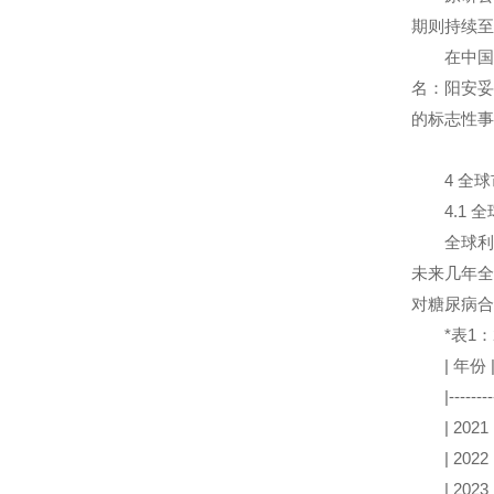
期则持续至
在中国市场
名：阳安妥
的标志性事
4 全球
4.1 全
全球利格列
未来几年全
对糖尿病合
*表1：2
| 年份 |
|----------|-
| 202
| 202
| 202