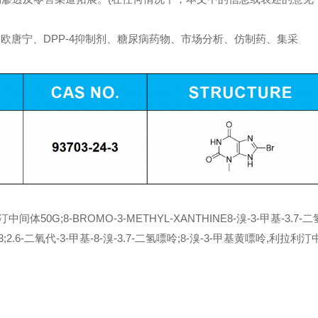
、利格列汀、欧唐宁、DPP-4抑制剂、糖尿病药物、市场分析、仿制药、集采
50G;8-BROMO-3-METHYL-XANTHINE8-溴-3-甲基-3.7-二
3-24-3;2.6-二氧代-3-甲基-8-溴-3.7-二氢嘌呤;8-溴-3-甲基黄嘌呤,利拉利