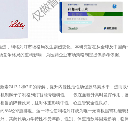
策推进，利格列汀市场格局发生剧烈变化。本研究旨在从全球及中国两
对市场竞争格局的重构影响，为医药企业市场策略制定提供参考依据。
激素GLP-1和GIP的降解，提升内源性活性肠促胰岛素水平，进而以
用机制赋予了利格列汀智能降糖特性——仅在血糖升高时发挥作用，
剂相当的降糖效果，且对体重影响中性，心血管安全性良好。
约5%经肾脏排泄。这一特性使利格列汀成为唯一无需根据肾功能调
。此外，其药代动力学特性不受年龄、性别、体重指数等因素影响，临