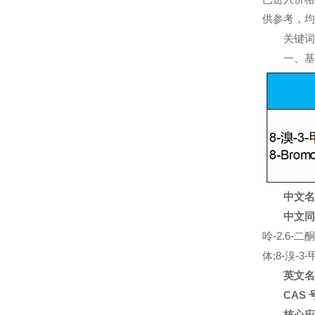
供参考，均
关键词：93
一、基
中文名
中文同
呤-2.6-二酮
体;8-溴-3-
英文名
CAS 
核心应