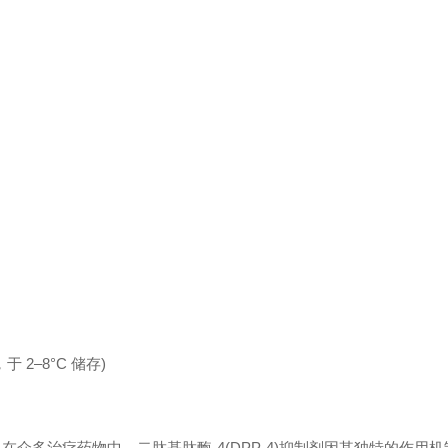
，于 2–8°C 储存)
治疗药物中，二肽基肽酶-4(DPP-4)抑制剂因其独特的作用机