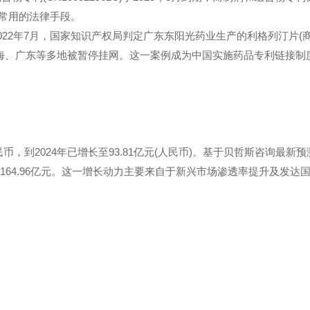
期常用的法律手段。
2年7月，国家知识产权局判定广东东阳光药业生产的利格列汀片(
海、广东等多地被暂停挂网。这一案例成为中国实施药品专利链接制
到2024年已增长至93.81亿元(人民币)。基于贝哲斯咨询最新预
到164.96亿元。这一增长动力主要来自于新兴市场渗透率提升及发达