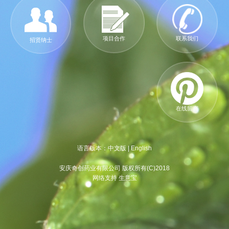
项目合作
联系我们
招贤纳士
在线留言
语言版本：
中文版
|
English
安庆奇创药业有限公司 版权所有(C)2018
网络支持 生意宝